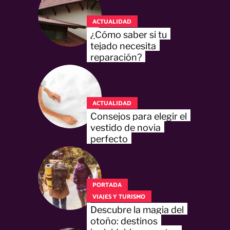
ACTUALIDAD
¿Cómo saber si tu
tejado necesita
reparación?
ACTUALIDAD
Consejos para elegir el
vestido de novia
perfecto
PORTADA
VIAJES Y TURISMO
Descubre la magia del
otoño: destinos