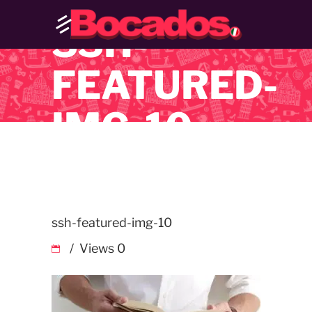
SSH-
FEATURED-
IMG-10
ssh-featured-img-10
Views
0