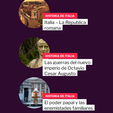
HISTORIA DE ITALIA
Italia – La Republica
romana
HISTORIA DE ITALIA
Las guerras del nuevo
imperio de Octavio
Cesar Augusto
HISTORIA DE ITALIA
El poder papal y las
enemistades familiares