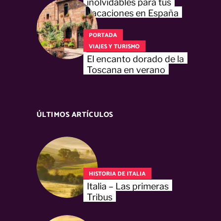
inolvidables para tus
vacaciones en España
PORTADA
VIAJES Y TURISMO
El encanto dorado de la
Toscana en verano
ÚLTIMOS ARTÍCULOS
HISTORIA DE ITALIA
Italia – Las primeras
Tribus