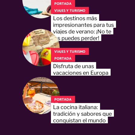
PORTADA
VIAJES Y TURISMO
Los destinos más
impresionantes para tus
viajes de verano: ¡No te
los puedes perder!
VIAJES Y TURISMO
PORTADA
Disfruta de unas
vacaciones en Europa
PORTADA
La cocina italiana:
tradición y sabores que
conquistan el mundo