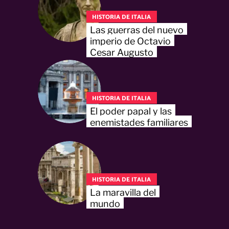
HISTORIA DE ITALIA
Las guerras del nuevo
imperio de Octavio
Cesar Augusto
HISTORIA DE ITALIA
El poder papal y las
enemistades familiares
HISTORIA DE ITALIA
La maravilla del
mundo