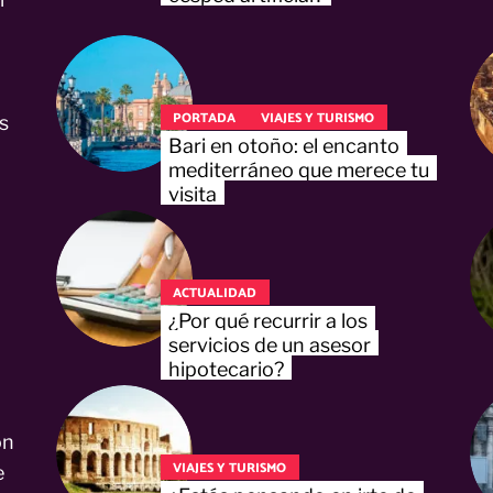
PORTADA
VIAJES Y TURISMO
s
Bari en otoño: el encanto
mediterráneo que merece tu
visita
ACTUALIDAD
¿Por qué recurrir a los
servicios de un asesor
hipotecario?
on
VIAJES Y TURISMO
e