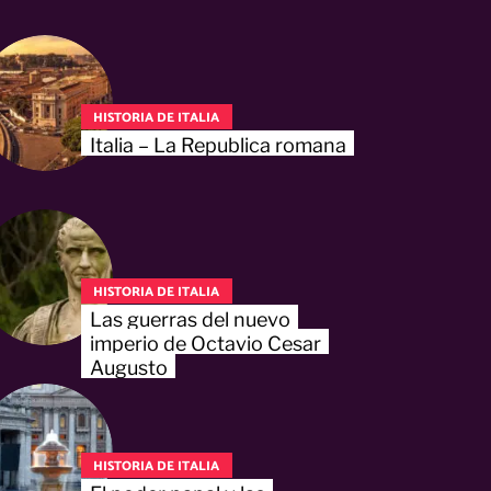
HISTORIA DE ITALIA
Italia – La Republica romana
HISTORIA DE ITALIA
Las guerras del nuevo
imperio de Octavio Cesar
Augusto
HISTORIA DE ITALIA