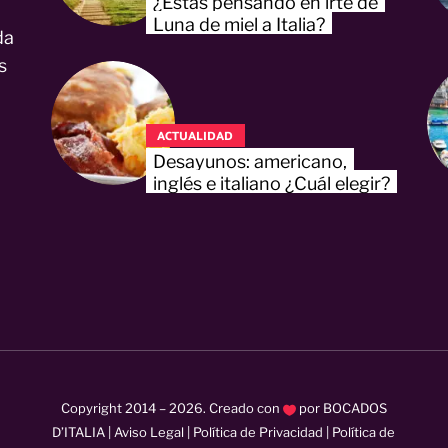
¿Estás pensando en irte de
Luna de miel a Italia?
da
s
ACTUALIDAD
Desayunos: americano,
inglés e italiano ¿Cuál elegir?
Copyright 2014 –
2026
. Creado con
por
BOCADOS
D’ITALIA
|
Aviso Legal
|
Política de Privacidad
|
Política de