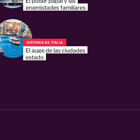
El poder papal y las
enemistades familiares
HISTORIA DE ITALIA
El auge de las ciudades
estado