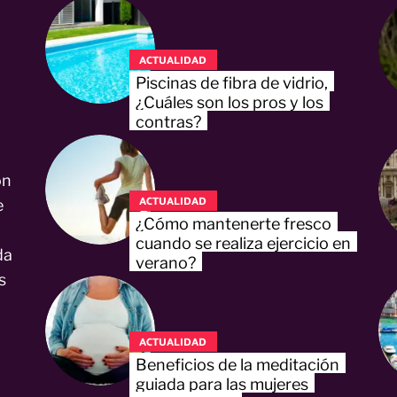
ACTUALIDAD
Piscinas de fibra de vidrio,
¿Cuáles son los pros y los
contras?
on
ACTUALIDAD
e
¿Cómo mantenerte fresco
cuando se realiza ejercicio en
da
verano?
s
ACTUALIDAD
Beneficios de la meditación
guiada para las mujeres