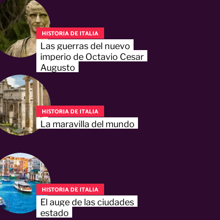
HISTORIA DE ITALIA
Las guerras del nuevo
imperio de Octavio Cesar
Augusto
HISTORIA DE ITALIA
La maravilla del mundo
HISTORIA DE ITALIA
El auge de las ciudades
estado