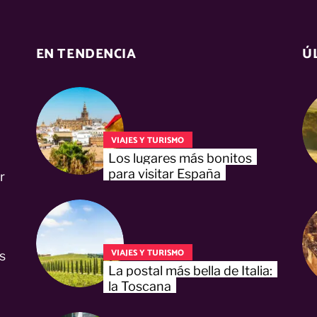
EN TENDENCIA
Ú
VIAJES Y TURISMO
Los lugares más bonitos
para visitar España
r
VIAJES Y TURISMO
s
La postal más bella de Italia:
la Toscana