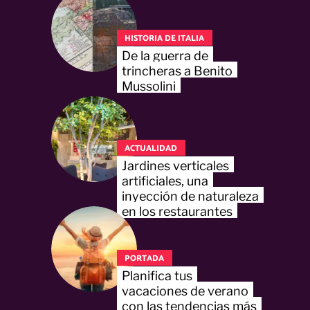
HISTORIA DE ITALIA
De la guerra de
trincheras a Benito
Mussolini
ACTUALIDAD
Jardines verticales
artificiales, una
inyección de naturaleza
en los restaurantes
PORTADA
Planifica tus
vacaciones de verano
con las tendencias más