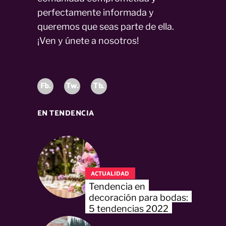
perfectamente informada y
queremos que seas parte de ella.
¡Ven y únete a nosotros!
Fb.
Tw.
Tb.
EN TENDENCIA
ACTUALIDAD
Tendencia en
decoración para bodas:
5 tendencias 2022