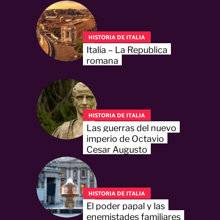
HISTORIA DE ITALIA
Italia – La Republica
romana
HISTORIA DE ITALIA
Las guerras del nuevo
imperio de Octavio
Cesar Augusto
HISTORIA DE ITALIA
El poder papal y las
enemistades familiares