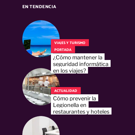
EN TENDENCIA
VIAJES Y TURISMO
PORTADA
¿Cómo mantener la
seguridad informática
en los viajes?
ACTUALIDAD
Cómo prevenir la
Legionella en
restaurantes y hoteles