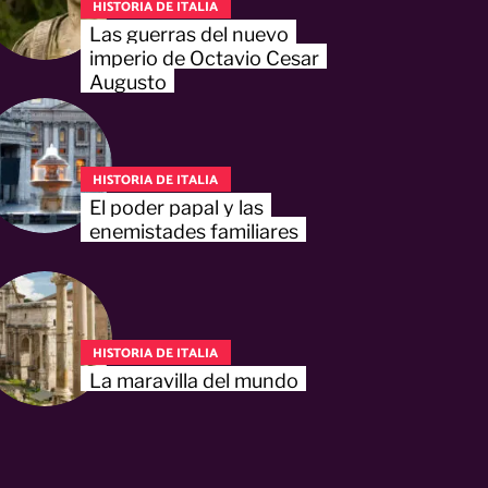
HISTORIA DE ITALIA
Las guerras del nuevo
imperio de Octavio Cesar
Augusto
HISTORIA DE ITALIA
El poder papal y las
enemistades familiares
HISTORIA DE ITALIA
La maravilla del mundo