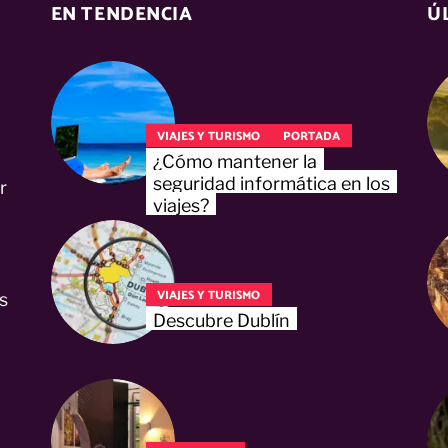
EN TENDENCIA
Ú
VIAJES Y TURISMO
PORTADA
¿Cómo mantener la
seguridad informática en los
r
viajes?
VIAJES Y TURISMO
s
Descubre Dublín