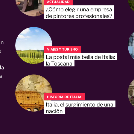
ACTUALIDAD
¿Cómo elegir una empresa
de pintores profesionales?
on
VIAJES Y TURISMO
e
La postal más bella de Italia:
la Toscana
da
s
HISTORIA DE ITALIA
Italia, el surgimiento de una
nación