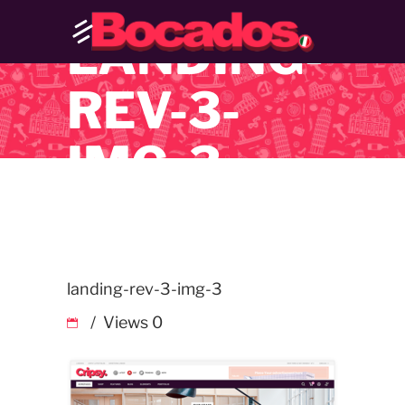
LANDING-
REV-3-
IMG-3
landing-rev-3-img-3
Views
0