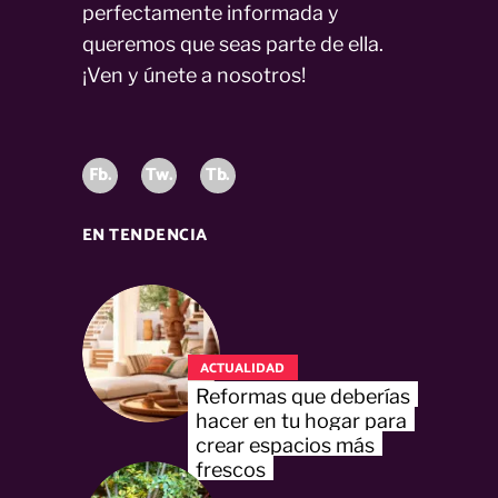
perfectamente informada y
queremos que seas parte de ella.
¡Ven y únete a nosotros!
Fb.
Tw.
Tb.
EN TENDENCIA
ACTUALIDAD
Reformas que deberías
hacer en tu hogar para
crear espacios más
frescos