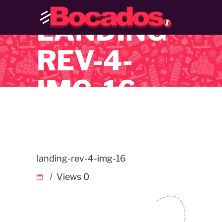
LANDING-
REV-4-
IMG-16
landing-rev-4-img-16
Views
0