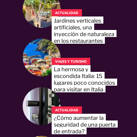
ACTUALIDAD
Jardines verticales
artificiales, una
inyección de naturaleza
en los restaurantes
VIAJES Y TURISMO
La hermosa y
escondida Italia: 15
lugares poco conocidos
para visitar en Italia
ACTUALIDAD
¿Cómo aumentar la
seguridad de una puerta
de entrada?