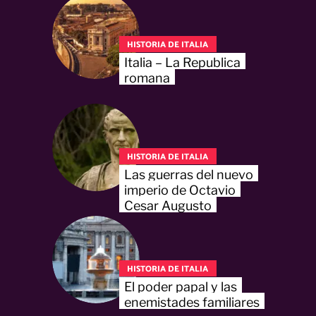
HISTORIA DE ITALIA
Italia – La Republica
romana
HISTORIA DE ITALIA
Las guerras del nuevo
imperio de Octavio
Cesar Augusto
HISTORIA DE ITALIA
El poder papal y las
enemistades familiares