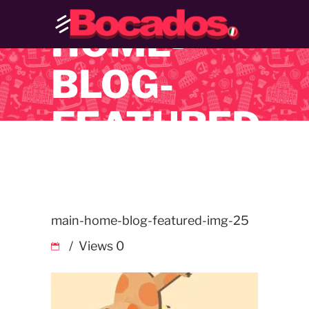
MAIN-
HOME-
BLOG-
FEATURED-
IMG-25
main-home-blog-featured-img-25
Views
0