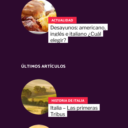
ACTUALIDAD
Desayunos: americano,
inglés e italiano ¿Cuál
elegir?
ÚLTIMOS ARTÍCULOS
HISTORIA DE ITALIA
Italia – Las primeras
Tribus