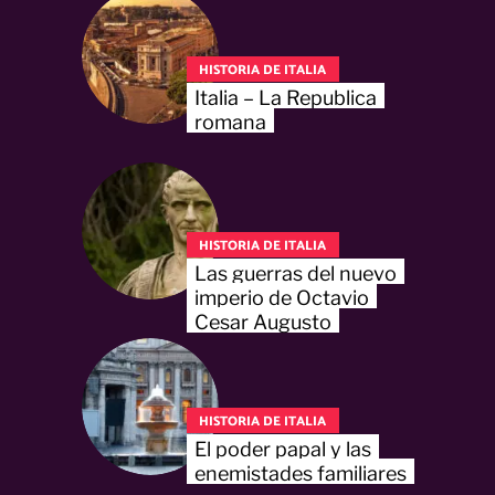
HISTORIA DE ITALIA
Italia – La Republica
romana
HISTORIA DE ITALIA
Las guerras del nuevo
imperio de Octavio
Cesar Augusto
HISTORIA DE ITALIA
El poder papal y las
enemistades familiares