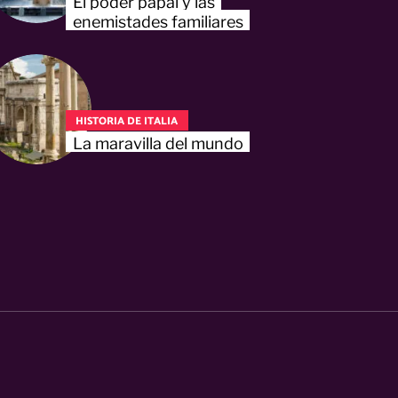
El poder papal y las
enemistades familiares
HISTORIA DE ITALIA
La maravilla del mundo