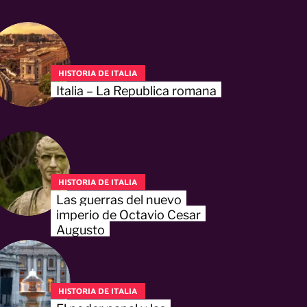
HISTORIA DE ITALIA
Italia – La Republica romana
HISTORIA DE ITALIA
Las guerras del nuevo
imperio de Octavio Cesar
Augusto
HISTORIA DE ITALIA