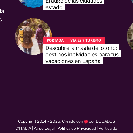
El auge de las ciudades
estado
da
s
PORTADA
VIAJES Y TURISMO
Descubre la magia del otoño:
destinos inolvidables para tus
vacaciones en España
Copyright 2014 –
2026
. Creado con
por
BOCADOS
D’ITALIA
|
Aviso Legal
|
Política de Privacidad
|
Política de