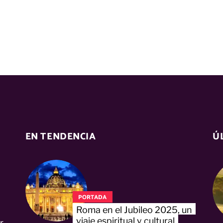
EN TENDENCIA
Ú
PORTADA
Roma en el Jubileo 2025, un
viaje espiritual y cultural
r