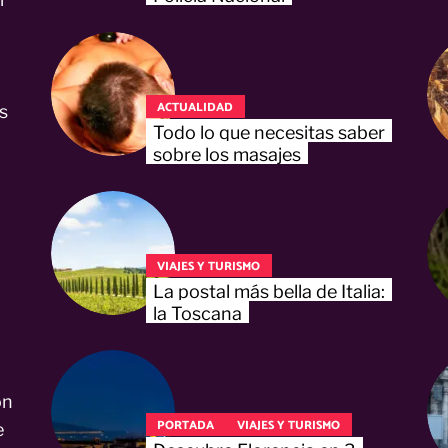
ACTUALIDAD
s
Todo lo que necesitas saber
sobre los masajes
VIAJES Y TURISMO
La postal más bella de Italia:
la Toscana
on
PORTADA
VIAJES Y TURISMO
e