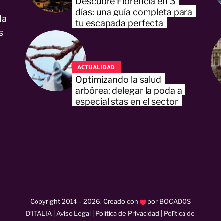
Descubre Florencia en 3
días: una guía completa para
da
tu escapada perfecta
s
ACTUALIDAD
Optimizando la salud
arbórea: delegar la poda a
especialistas en el sector
Copyright 2014 –
2026
. Creado con
por
BOCADOS
D’ITALIA
|
Aviso Legal
|
Política de Privacidad
|
Política de