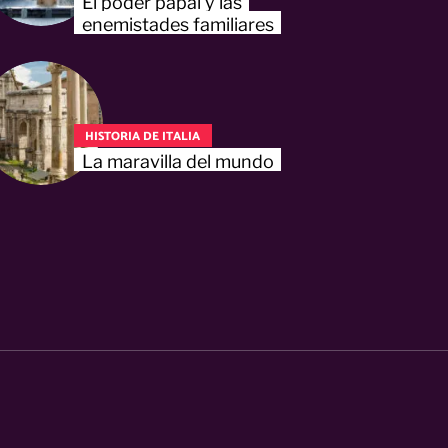
El poder papal y las
enemistades familiares
HISTORIA DE ITALIA
La maravilla del mundo