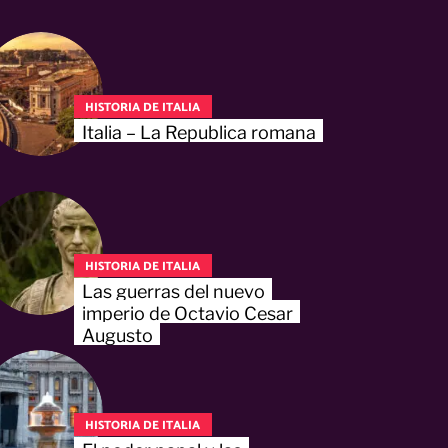
HISTORIA DE ITALIA
Italia – La Republica romana
HISTORIA DE ITALIA
Las guerras del nuevo
imperio de Octavio Cesar
Augusto
HISTORIA DE ITALIA