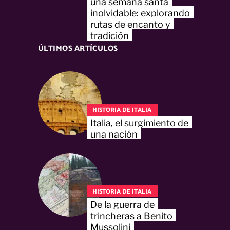
una semana santa
inolvidable: explorando
rutas de encanto y
tradición
ÚLTIMOS ARTÍCULOS
HISTORIA DE ITALIA
Italia, el surgimiento de
una nación
HISTORIA DE ITALIA
De la guerra de
trincheras a Benito
Mussolini