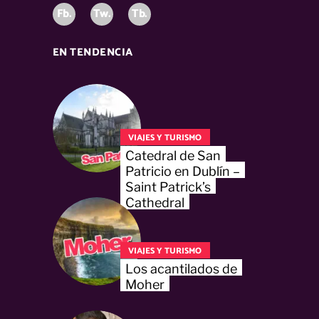
Fb.
Tw.
Tb.
EN TENDENCIA
VIAJES Y TURISMO
Catedral de San
Patricio en Dublín –
Saint Patrick’s
Cathedral
VIAJES Y TURISMO
Los acantilados de
Moher