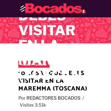
QUE
DEBES
VISITAR
EN LA
MAREMMA
VIAJES Y TURISMO
(TOSCANA)
10 COSAS QUE DEBES
VISITAR EN LA
MAREMMA (TOSCANA)
Por
REDACTORES BOCADOS
Visitas
3.51k