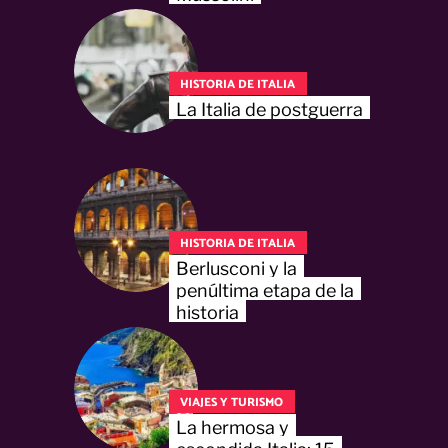
HISTORIA DE ITALIA
La Italia de postguerra
HISTORIA DE ITALIA
Berlusconi y la
penúltima etapa de la
historia
VIAJES Y TURISMO
La hermosa y