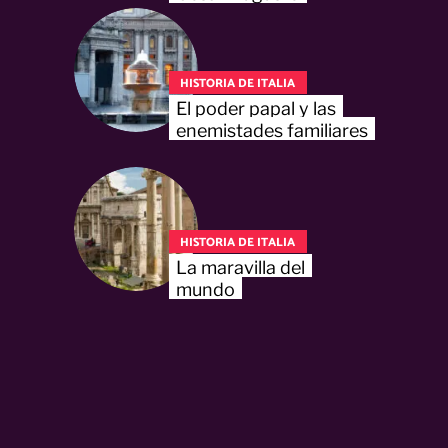
HISTORIA DE ITALIA
El poder papal y las
enemistades familiares
HISTORIA DE ITALIA
La maravilla del
mundo