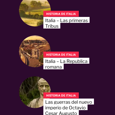
HISTORIA DE ITALIA
Italia – Las primeras
Tribus
HISTORIA DE ITALIA
Italia – La Republica
romana
HISTORIA DE ITALIA
Las guerras del nuevo
imperio de Octavio
Cesar Augusto