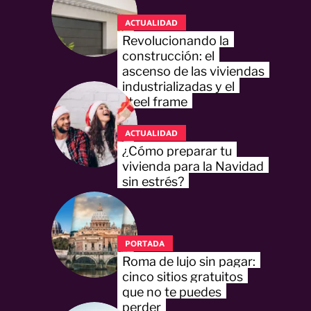
ACTUALIDAD
Revolucionando la
construcción: el
ascenso de las viviendas
industrializadas y el
steel frame
ACTUALIDAD
¿Cómo preparar tu
vivienda para la Navidad
sin estrés?
PORTADA
Roma de lujo sin pagar:
cinco sitios gratuitos
que no te puedes
perder