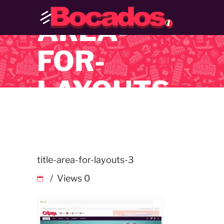
TITLE-
AREA-
FOR-
LAYOUTS-
3
title-area-for-layouts-3
Views
0