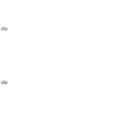
 día
 día