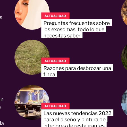
ACTUALIDAD
s
Preguntas frecuentes sobre
los exosomas: todo lo que
necesitas saber
ACTUALIDAD
Razones para desbrozar una
finca
on
ACTUALIDAD
e
Las nuevas tendencias 2022
para el diseño y pintura de
da
interiores de restaurantes