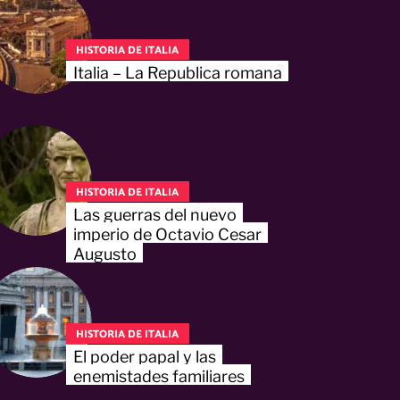
HISTORIA DE ITALIA
Italia – La Republica romana
HISTORIA DE ITALIA
Las guerras del nuevo
imperio de Octavio Cesar
Augusto
HISTORIA DE ITALIA
El poder papal y las
enemistades familiares