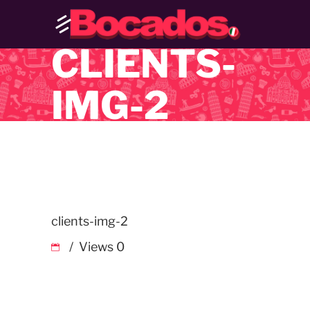
CLIENTS-
IMG-2
clients-img-2
Views
0