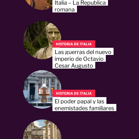
Italia – La Republica
romana
HISTORIA DE ITALIA
Las guerras del nuevo
imperio de Octavio
Cesar Augusto
HISTORIA DE ITALIA
El poder papal y las
enemistades familiares