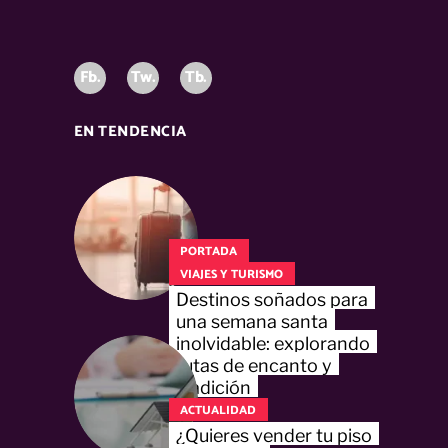
Fb.
Tw.
Tb.
EN TENDENCIA
PORTADA
VIAJES Y TURISMO
Destinos soñados para
una semana santa
inolvidable: explorando
rutas de encanto y
tradición
ACTUALIDAD
¿Quieres vender tu piso