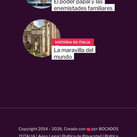
El poder papal y las
enemistades familiares
HISTORIA DE ITALIA
La maravilla del
mundo
Copyright 2014 –
2026
. Creado con
por
BOCADOS
D’ITALIA
|
Aviso Legal
|
Política de Privacidad
|
Política