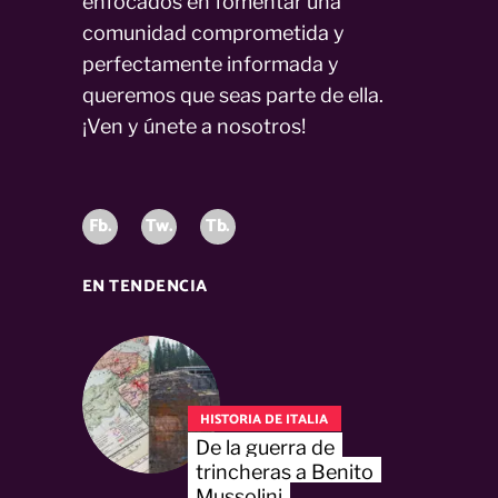
enfocados en fomentar una
comunidad comprometida y
perfectamente informada y
queremos que seas parte de ella.
¡Ven y únete a nosotros!
Fb.
Tw.
Tb.
EN TENDENCIA
HISTORIA DE ITALIA
De la guerra de
trincheras a Benito
Mussolini