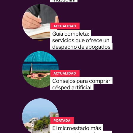
ACTUALIDAD
Guía completa:
servicios que ofrece un
despacho de abogados
ACTUALIDAD
Consejos para comprar
césped artificial
PORTADA
El microestado más