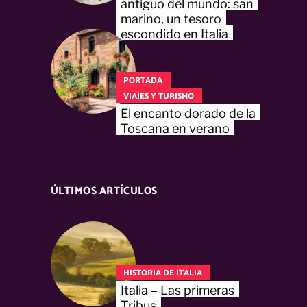
antiguo del mundo: san
marino, un tesoro
escondido en Italia
PORTADA
VIAJES Y TURISMO
El encanto dorado de la
Toscana en verano
ÚLTIMOS ARTÍCULOS
HISTORIA DE ITALIA
Italia – Las primeras
Tribus