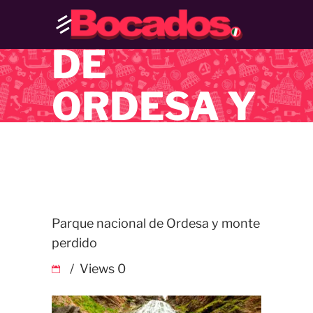
NACIONAL
DE
ORDESA Y
MONTE
PERDIDO
Parque nacional de Ordesa y monte
perdido
Views
0