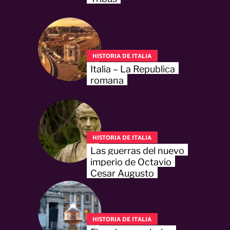
HISTORIA DE ITALIA
Italia – La Republica
romana
HISTORIA DE ITALIA
Las guerras del nuevo
imperio de Octavio
Cesar Augusto
HISTORIA DE ITALIA