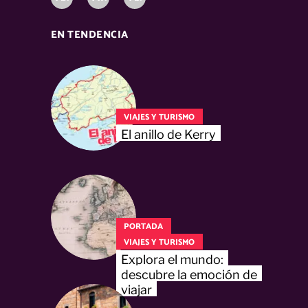
EN TENDENCIA
VIAJES Y TURISMO
El anillo de Kerry
PORTADA
VIAJES Y TURISMO
Explora el mundo:
descubre la emoción de
viajar