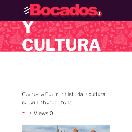
HISTORIA
Y
CULTURA
EN UN
ENTORNO
OTONAL
Cracovia Polonia historia y cultura
en un entorno otonal
Views
0