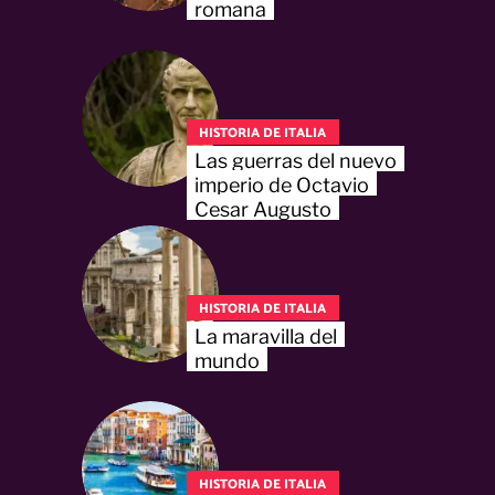
romana
HISTORIA DE ITALIA
Las guerras del nuevo
imperio de Octavio
Cesar Augusto
HISTORIA DE ITALIA
La maravilla del
mundo
HISTORIA DE ITALIA