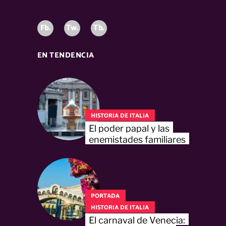
Fb.
Tw.
Tb.
EN TENDENCIA
HISTORIA DE ITALIA
El poder papal y las
enemistades familiares
PORTADA
HISTORIA DE ITALIA
El carnaval de Venecia: