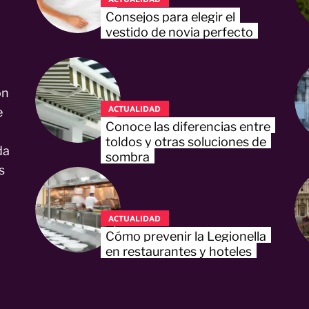
Consejos para elegir el
vestido de novia perfecto
on
ACTUALIDAD
e
Conoce las diferencias entre
toldos y otras soluciones de
da
sombra
s
ACTUALIDAD
Cómo prevenir la Legionella
en restaurantes y hoteles