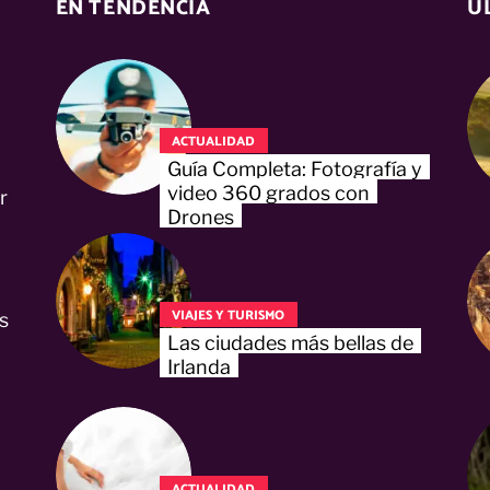
EN TENDENCIA
Ú
ACTUALIDAD
Guía Completa: Fotografía y
video 360 grados con
r
Drones
VIAJES Y TURISMO
s
Las ciudades más bellas de
Irlanda
ACTUALIDAD