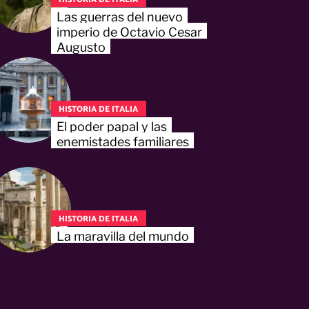
Las guerras del nuevo
imperio de Octavio Cesar
Augusto
HISTORIA DE ITALIA
El poder papal y las
enemistades familiares
HISTORIA DE ITALIA
La maravilla del mundo