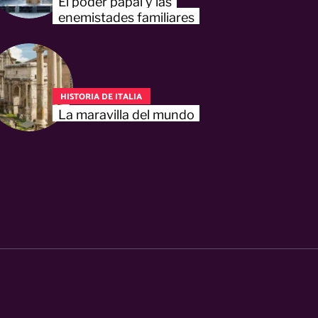
El poder papal y las
enemistades familiares
HISTORIA DE ITALIA
La maravilla del mundo