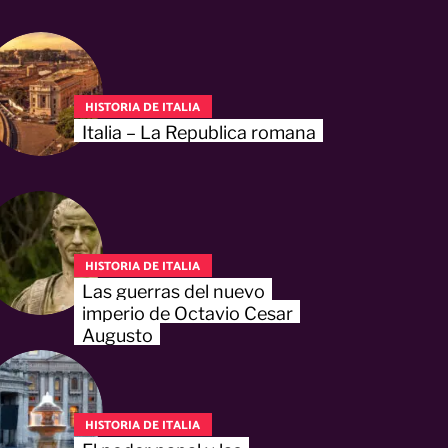
HISTORIA DE ITALIA
Italia – La Republica romana
HISTORIA DE ITALIA
Las guerras del nuevo
imperio de Octavio Cesar
Augusto
HISTORIA DE ITALIA