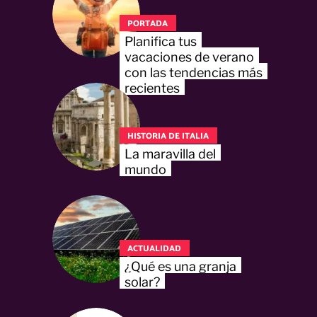
PORTADA
Planifica tus
vacaciones de verano
con las tendencias más
recientes
HISTORIA DE ITALIA
La maravilla del
mundo
ACTUALIDAD
¿Qué es una granja
solar?