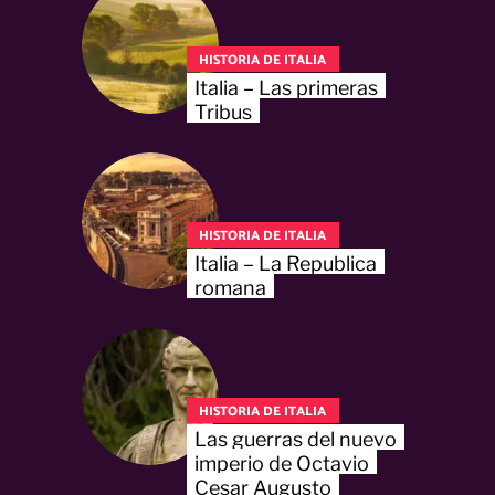
HISTORIA DE ITALIA
Italia – Las primeras
Tribus
HISTORIA DE ITALIA
Italia – La Republica
romana
HISTORIA DE ITALIA
Las guerras del nuevo
imperio de Octavio
Cesar Augusto