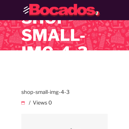
SHOP-
SMALL-
IMG-4-3
shop-small-img-4-3
Views
0