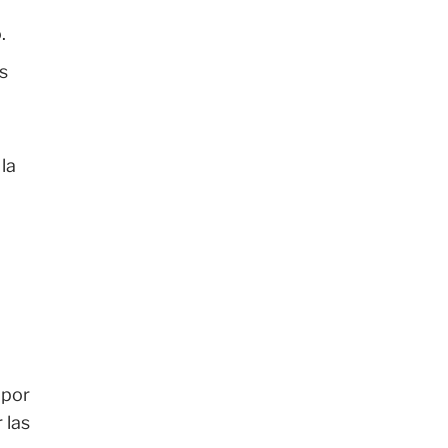
n
.
s
la
 por
 las