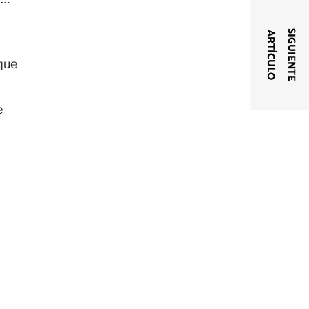
S
I
G
U
I
E
N
T
E
A
R
T
Í
C
U
L
O
que
e