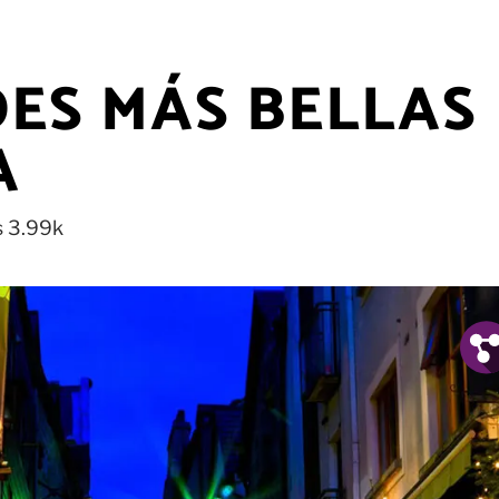
DES MÁS BELLAS
A
s
3.99k
Fb.
Tw.
Pin.