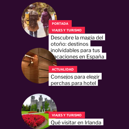
PORTADA
VIAJES Y TURISMO
Descubre la magia del
otoño: destinos
inolvidables para tus
vacaciones en España
ACTUALIDAD
Consejos para elegir
perchas para hotel
VIAJES Y TURISMO
Qué visitar en Irlanda