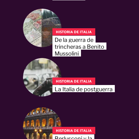
HISTORIA DE ITALIA
De la guerra de
trincheras a Benito
Mussolini
HISTORIA DE ITALIA
La Italia de postguerra
HISTORIA DE ITALIA
Berlusconi y la