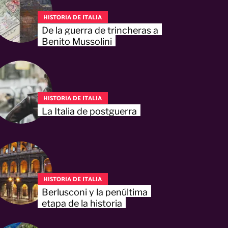
HISTORIA DE ITALIA
De la guerra de trincheras a
Benito Mussolini
HISTORIA DE ITALIA
La Italia de postguerra
HISTORIA DE ITALIA
Berlusconi y la penúltima
etapa de la historia