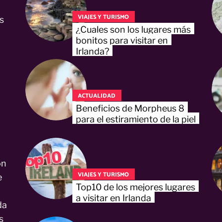
VIAJES Y TURISMO
s
¿Cuales son los lugares más
bonitos para visitar en
Irlanda?
ACTUALIDAD
Beneficios de Morpheus 8
para el estiramiento de la piel
on
VIAJES Y TURISMO
e
Top10 de los mejores lugares
a visitar en Irlanda
da
s