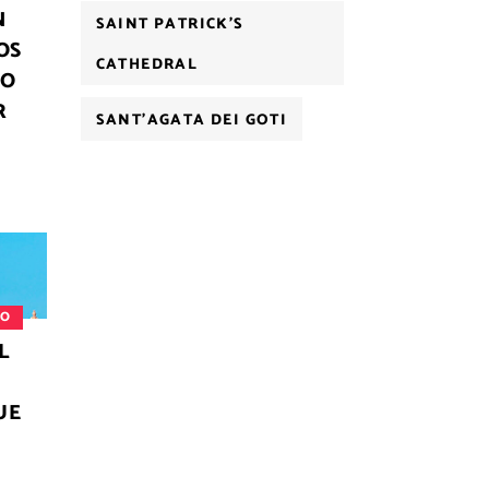
N
SAINT PATRICK'S
OS
CATHEDRAL
NO
R
SANT'AGATA DEI GOTI
MO
L
UE
A