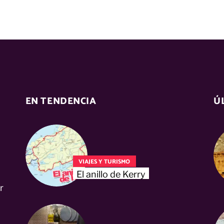
EN TENDENCIA
Ú
VIAJES Y TURISMO
El anillo de Kerry
r