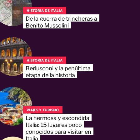
HISTORIA DE ITALIA
De la guerra de trincheras a
Benito Mussolini
HISTORIA DE ITALIA
Berlusconi y la penúltima
etapa de la historia
VIAJES Y TURISMO
La hermosa y escondida
Italia: 15 lugares poco
conocidos para visitar en
Italia