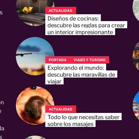
ACTUALIDAD
s
Diseños de cocinas:
descubre las reglas para crear
un interior impresionante
PORTADA
VIAJES Y TURISMO
Explorando el mundo:
descubre las maravillas de
viajar
on
ACTUALIDAD
e
Todo lo que necesitas saber
sobre los masajes
da
s