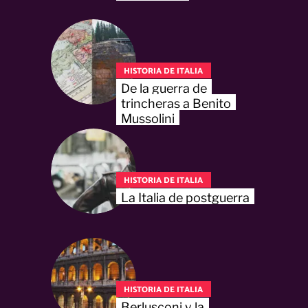
HISTORIA DE ITALIA
De la guerra de
trincheras a Benito
Mussolini
HISTORIA DE ITALIA
La Italia de postguerra
HISTORIA DE ITALIA
Berlusconi y la